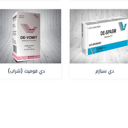
دروتافيرين
دروتافيرين
دي سبازم
دي فوميت (شراب)
ميبيفيرين
أوندانسيترون