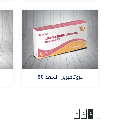
رانيتيدين البزموت
دروتافيرين السعد 80
»
2
1
«
دروتافيرين