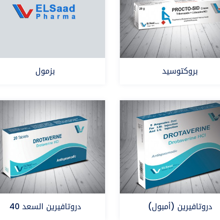
بروكتوسيد
بزمول
تريبينوسيد - ليدوكائين
تحت سيترات البزْموت
دروتافيرين (أمبول)
دروتافيرين السعد 40