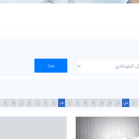
ز
س
ش
ص
ض
ط
ظ
ع
غ
ف
ق
ك
ل
م
ن
هـ
و