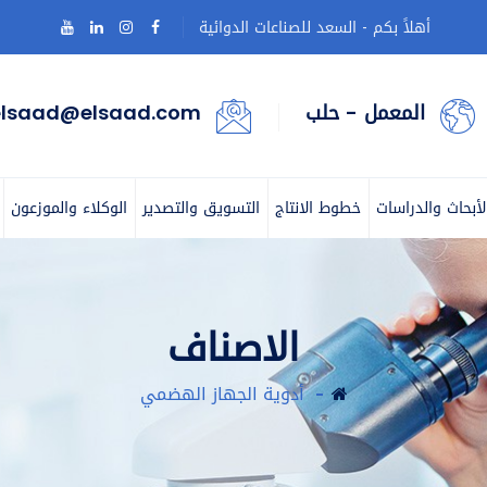
أهلاً بكم - السعد للصناعات الدوائية
المعمل - حلب
elsaad@elsaad.com
لأبحاث والدراسات
خطوط الانتاج
التسويق والتصدير
الوكلاء والموزعون
الاصناف
أدوية الجهاز الهضمي