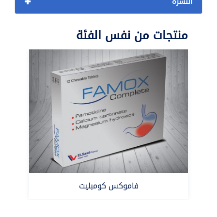
النشرة
منتجات من نفس الفئة
فاموكس كومبليت