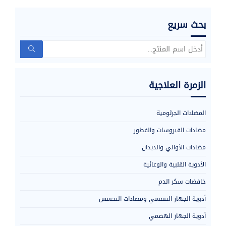
بحث سريع
فاموتيدين - كربونات الكالسيوم - هيدروكسيد
المغنيزيوم
Search
for:
الزمرة العلاجية
المضادات الجرثومية
مضادات الفيروسات والفطور
مضادات الأوالي والديدان
الأدوية القلبية والوعائية
خافضات سكر الدم
أدوية الجهاز التنفسي ومضادات التحسس
أدوية الجهاز الهضمي